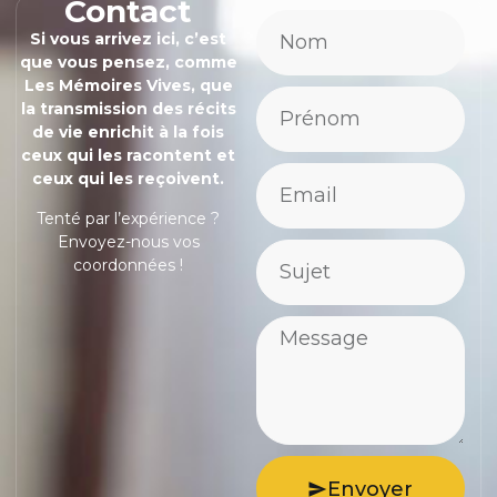
Contact
Si vous arrivez ici, c’est
que vous pensez, comme
Les Mémoires Vives, que
la transmission des récits
de vie enrichit à la fois
ceux qui les racontent et
ceux qui les reçoivent.
Tenté par l’expérience ?
Envoyez-nous vos
coordonnées !
Envoyer